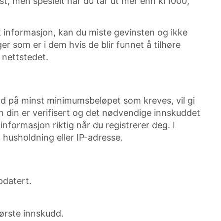
st, men spesielt når du tar ut mer enn kr1000,
sk informasjon, kan du miste gevinsten og ikke
er som er i dem hvis de blir funnet å tilhøre
 nettstedet.
dd på minst minimumsbeløpet som kreves, vil gi
n din er verifisert og det nødvendige innskuddet
informasjon riktig når du registrerer deg. I
husholdning eller IP-adresse.
pdatert.
første innskudd.