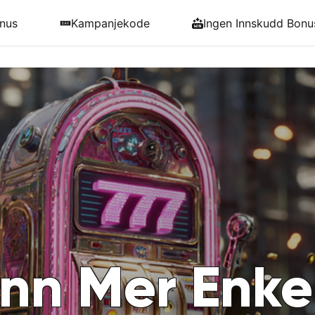
nus
Kampanjekode
Ingen Innskudd Bonu
inn Mer Enkel