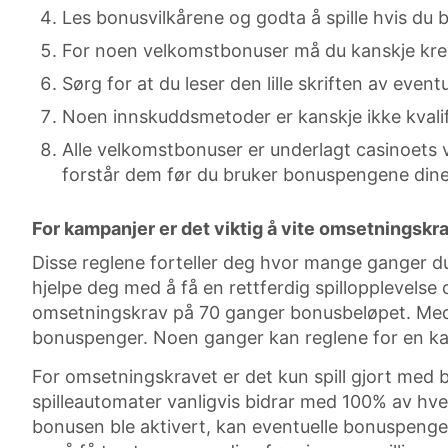
Les bonusvilkårene og godta å spille hvis du bl
For noen velkomstbonuser må du kanskje kreve 
Sørg for at du leser den lille skriften av eve
Noen innskuddsmetoder er kanskje ikke kvalifi
Alle velkomstbonuser er underlagt casinoets 
forstår dem før du bruker bonuspengene dine ti
For kampanjer er det viktig å vite omsetningskr
Disse reglene forteller deg hvor mange ganger du 
hjelpe deg med å få en rettferdig spillopplevelse
omsetningskrav på 70 ganger bonusbeløpet. Med a
bonuspenger. Noen ganger kan reglene for en kamp
For omsetningskravet er det kun spill gjort med bo
spilleautomater vanligvis bidrar med 100% av hver
bonusen ble aktivert, kan eventuelle bonuspenger