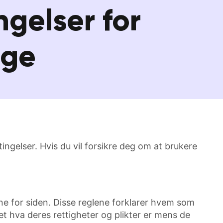
ngelser for
rge
tingelser. Hvis du vil forsikre deg om at brukere
ene for siden. Disse reglene forklarer hvem som
vet hva deres rettigheter og plikter er mens de