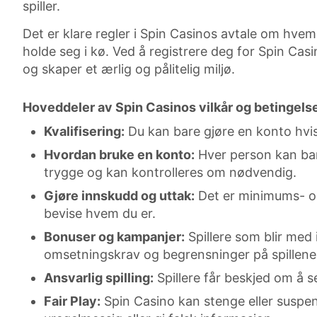
spiller.
Det er klare regler i Spin Casinos avtale om hve
holde seg i kø. Ved å registrere deg for Spin Casi
og skaper et ærlig og pålitelig miljø.
Hoveddeler av Spin Casinos vilkår og betingels
Kvalifisering:
Du kan bare gjøre en konto hvis
Hvordan bruke en konto:
Hver person kan bare
trygge og kan kontrolleres om nødvendig.
Gjøre innskudd og uttak:
Det er minimums- og
bevise hvem du er.
Bonuser og kampanjer:
Spillere som blir med
omsetningskrav og begrensninger på spillene 
Ansvarlig spilling:
Spillere får beskjed om å s
Fair Play:
Spin Casino kan stenge eller suspen