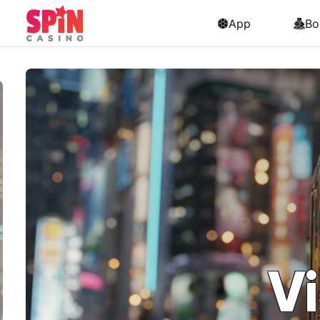
App
Bo
V