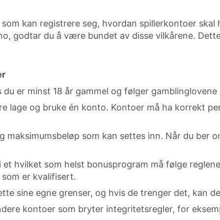
m som kan registrere seg, hvordan spillerkontoer skal
no, godtar du å være bundet av disse vilkårene. Dette
er
 du er minst 18 år gammel og følger gamblinglovene i 
 lage og bruke én konto. Kontoer må ha korrekt pers
 maksimumsbeløp som kan settes inn. Når du ber om
 i et hvilket som helst bonusprogram må følge reglen
som er kvalifisert.
ette sine egne grenser, og hvis de trenger det, kan de
dere kontoer som bryter integritetsregler, for eksemp