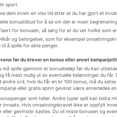
ir spurt.
dem innen en viss tid etter at du har gjort et innsku
ntuelle bonustilbud for å se om det er noen begrensnin
sert for bonusen, så sørg for at du vet hvilke som er
vilkår og betingelser, som for eksempel omsetningskra
l å spille for ekte penger.
avene før du krever en bonus eller annet kampanjeti
må spille gjennom et bonusbeløp før du kan utbetale e
 og få mest mulig ut av eventuelle belønninger du får.
ndre ord, hvis du får en kr 100 bonus, må du satse t
anje eller gratis spinn gevinst være annerledes enn 
nuspenger som teller. Andre typer spill kan bidra min
 innsats. Hvis omsetningskravet ikke er oppfylt innen 
 eller gevinster kastes. Du vil miste bonusen og even