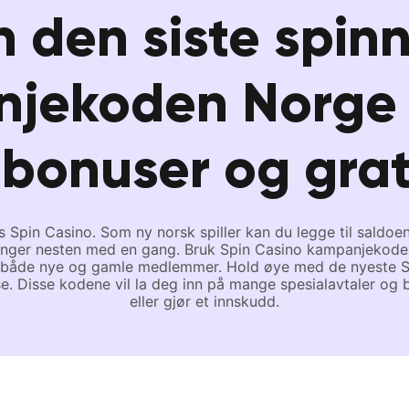
nn den siste spin
jekoden Norge f
lbonuser og grat
 Spin Casino. Som ny norsk spiller kan du legge til saldoen 
 penger nesten med en gang. Bruk Spin Casino kampanjekode f
til både nye og gamle medlemmer. Hold øye med de nyeste 
se. Disse kodene vil la deg inn på mange spesialavtaler og 
eller gjør et innskudd.