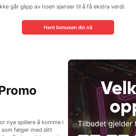
kke går glipp av noen sjanser til å få ekstra verdi.
Hent bonusen din nå
Vel
 Promo
opp
or nye spillere å komme i
Tilbudet gjelder 
 som følger med ditt