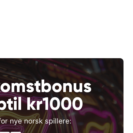
komstbonus
til kr1000
for nye norsk spillere: