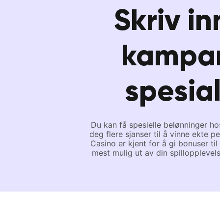
Skriv i
kampan
spesia
Du kan få spesielle belønninger hos
deg flere sjanser til å vinne ekte
Casino er kjent for å gi bonuser 
mest mulig ut av din spillopplevel