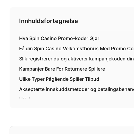
Innholdsfortegnelse
Hva Spin Casino Promo-koder Gjør
Få din Spin Casino Velkomstbonus Med Promo C
Slik registrerer du og aktiverer kampanjekoden din
Kampanjer Bare For Returnere Spillere
Ulike Typer Pågående Spiller Tilbud
Aksepterte innskuddsmetoder og betalingsbehan
Uttaksprosess
Tilgjengelige uttaksmetoder og tidsrammer
Forklare innskudds- og uttaksgrenser
Spin Casino Kampanjekode