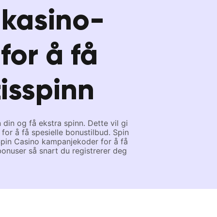
nkasino-
or å få
isspinn
din og få ekstra spinn. Dette vil gi
or å få spesielle bonustilbud. Spin
Spin Casino kampanjekoder for å få
bonuser så snart du registrerer deg