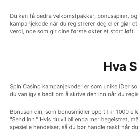
Du kan få bedre velkomstpakker, bonusspinn, og 
kampanjekode når du registrerer deg eller gjør e
verdi, noe som gir dine første økter et stort løft.
Hva S
Spin Casino kampanjekoder er som unike IDer som 
du vanligvis bedt om å skrive den inn når du regist
Bonusen din, som bonusmidler opp til kr 1000 ell
"Send inn." Hvis du vil bli enda mer begeistret, m
spesielle hendelser, så du bør handle raskt når du