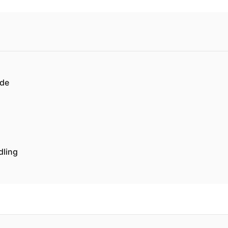
ode
dling