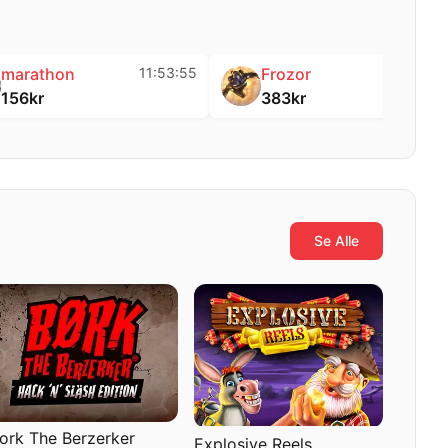
Blister
11:54:06
marathon
11:53:
271kr
156kr
Se Alle
ork The Berzerker
Explosive Reels