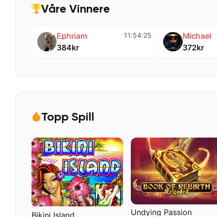
Våre Vinnere
Ephriam
Uprising
11:54:25
384kr
121kr
Topp Spill
Bikini Island
Undying Passion