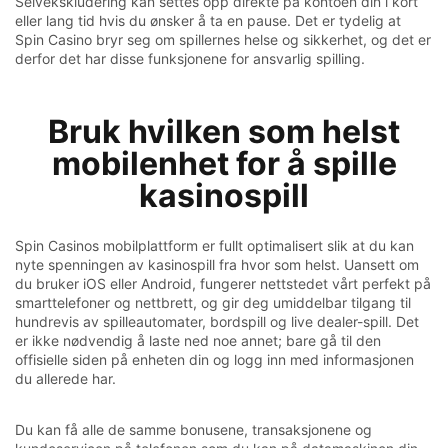
Selvekskludering kan settes opp direkte på kontoen din i kort
eller lang tid hvis du ønsker å ta en pause. Det er tydelig at
Spin Casino bryr seg om spillernes helse og sikkerhet, og det er
derfor det har disse funksjonene for ansvarlig spilling.
Bruk hvilken som helst
mobilenhet for å spille
kasinospill
Spin Casinos mobilplattform er fullt optimalisert slik at du kan
nyte spenningen av kasinospill fra hvor som helst. Uansett om
du bruker iOS eller Android, fungerer nettstedet vårt perfekt på
smarttelefoner og nettbrett, og gir deg umiddelbar tilgang til
hundrevis av spilleautomater, bordspill og live dealer-spill. Det
er ikke nødvendig å laste ned noe annet; bare gå til den
offisielle siden på enheten din og logg inn med informasjonen
du allerede har.
Du kan få alle de samme bonusene, transaksjonene og