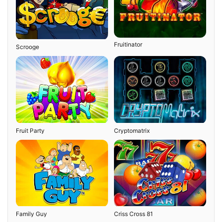
Fruitinator
Scrooge
Fruit Party
Cryptomatrix
Family Guy
Criss Cross 81