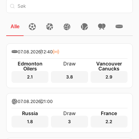
Alle
07.08.2026
12:40
Edmonton
Draw
Vancouver
Oilers
Canucks
2.1
3.8
2.9
07.08.2026
21:00
Russia
Draw
France
1.8
3
2.2