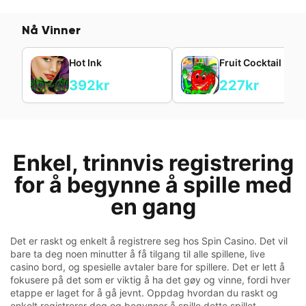
Nå Vinner
Hot Ink
Fruit Cocktail
392kr
227kr
Enkel, trinnvis registrering
for å begynne å spille med
en gang
Det er raskt og enkelt å registrere seg hos Spin Casino. Det vil
bare ta deg noen minutter å få tilgang til alle spillene, live
casino bord, og spesielle avtaler bare for spillere. Det er lett å
fokusere på det som er viktig å ha det gøy og vinne, fordi hver
etappe er laget for å gå jevnt. Oppdag hvordan du raskt og
enkelt registrerer deg og begynner å spille dette spillet.