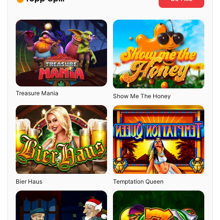
Treasure Mania
Show Me The Honey
Bier Haus
Spartacus Call to Arms