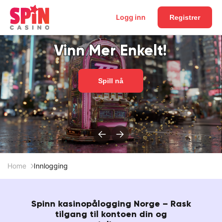
Logg inn
Registrer
Vinn Mer Enkelt!
Spill nå
Home
Innlogging
Spinn kasinopålogging Norge – Rask
tilgang til kontoen din og