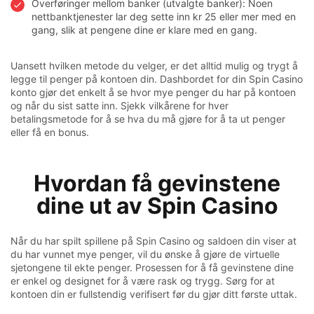
Overføringer mellom banker (utvalgte banker): Noen
nettbanktjenester lar deg sette inn kr 25 eller mer med en
gang, slik at pengene dine er klare med en gang.
Uansett hvilken metode du velger, er det alltid mulig og trygt å
legge til penger på kontoen din. Dashbordet for din Spin Casino
konto gjør det enkelt å se hvor mye penger du har på kontoen
og når du sist satte inn. Sjekk vilkårene for hver
betalingsmetode for å se hva du må gjøre for å ta ut penger
eller få en bonus.
Hvordan få gevinstene
dine ut av Spin Casino
Når du har spilt spillene på Spin Casino og saldoen din viser at
du har vunnet mye penger, vil du ønske å gjøre de virtuelle
sjetongene til ekte penger. Prosessen for å få gevinstene dine
er enkel og designet for å være rask og trygg. Sørg for at
kontoen din er fullstendig verifisert før du gjør ditt første uttak.