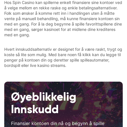
Hos Spin Casino kan spillerne enkelt finansiere sine kontoer ved
å velge mellom en rekke raske og enkle betalingsalternativer.
Folk som ønsker å komme rett inn i handlingen uten å måtte
vente på manuell behandling, må kunne finansiere kontoen sin
med en gang. For å la deg begynne å spille favorittspillene dine
med en gang, sørger kasinoet for at midlene dine krediteres
med en gang.
Hvert innskuddsalternativ er designet for å være raskt, trygt og
koste så lite som mulig. Med bare noen få klikk kan du legge til
penger på kontoen din og deretter spille spilleautomater,
bordspill eller live kasino streams.
Øyeblikkelig
Innskudd
Finansier kontoen din nå og begynn å spille