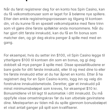
Når du først registrerer deg for en konto hos Spin Casino, kan
du få velkomstbonuser som er laget for å belønne nye spillere.
Etter den enkle registreringsprosessen og tilgang til kontoen
din, vil du kunne få en spesiell velkomstpakke med flere trinn
som vil gjøre dine første spilløkter enda morsommere. Når du
har gjort ditt første innskudd, kan du få en fin bonus som
matcher den, og gir deg ekstra penger å spille med med en
gang.
For eksempel, hvis du setter inn $100, vil Spin Casino legge til
ytterligere $100 til kontoen din som en bonus, og gi deg
dobbelt så mye penger å spille med. Disse spesialtilbudene er
bare gode for ditt første innskudd, eller til og med dine to eller
tre første innskudd etter at du har åpnet en konto. Etter å ha
registrert deg for en Spin Casino-konto, logg inn og velg din
foretrukne innskuddsmetode. Deretter, gjør et innskudd på
minst minimumsbeløpet som kreves, for eksempel $10 kr.
Bonusmidlene vil bli lagt til automatisk i ditt innskudd. Du må
oppfylle visse omsetningskrav før du kan utbetale gevinstene
dine. Mesteparten av tiden må du spille gjennom bonusbeløpet
et visst antall ganger på spill som kvalifiserer.