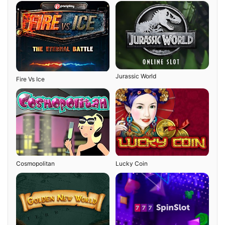
Jurassic World
Fire Vs Ice
Cosmopolitan
Lucky Coin