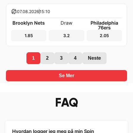
07.08.2026
15:10
Brooklyn Nets
Draw
Philadelphia
76ers
1.85
3.2
2.05
1
2
3
4
Neste
Se Mer
FAQ
Hvordan logger jeg meg på min Spin