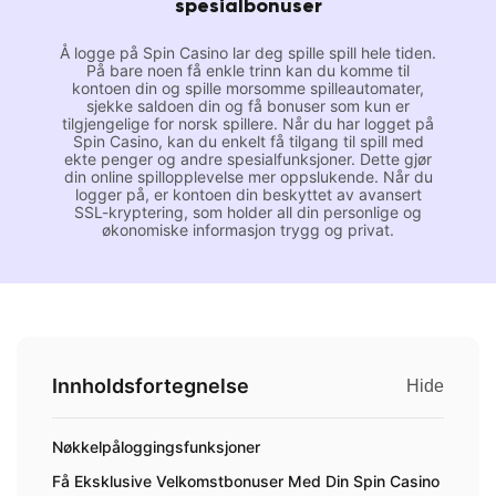
spesialbonuser
Å logge på Spin Casino lar deg spille spill hele tiden.
På bare noen få enkle trinn kan du komme til
kontoen din og spille morsomme spilleautomater,
sjekke saldoen din og få bonuser som kun er
tilgjengelige for norsk spillere. Når du har logget på
Spin Casino, kan du enkelt få tilgang til spill med
ekte penger og andre spesialfunksjoner. Dette gjør
din online spillopplevelse mer oppslukende. Når du
logger på, er kontoen din beskyttet av avansert
SSL-kryptering, som holder all din personlige og
økonomiske informasjon trygg og privat.
Innholdsfortegnelse
Hide
Nøkkelpåloggingsfunksjoner
Få Eksklusive Velkomstbonuser Med Din Spin Casino