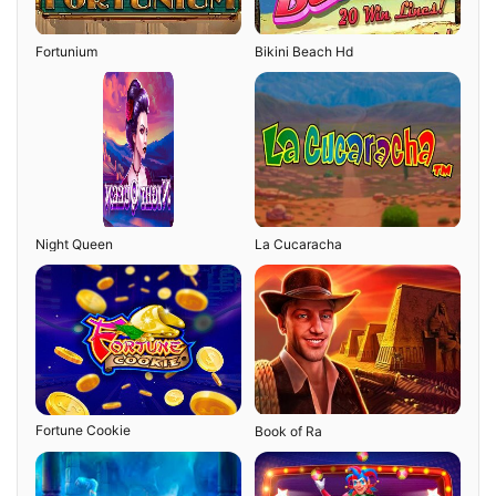
Fortunium
Bikini Beach Hd
So Many Monsters
La Cucaracha
Fortune Cookie
Book of Ra