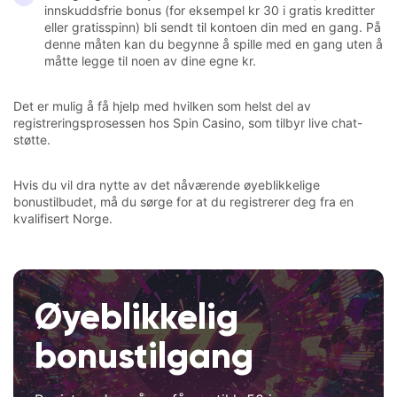
innskuddsfrie bonus (for eksempel kr 30 i gratis kreditter
eller gratisspinn) bli sendt til kontoen din med en gang. På
denne måten kan du begynne å spille med en gang uten å
måtte legge til noen av dine egne kr.
Det er mulig å få hjelp med hvilken som helst del av
registreringsprosessen hos Spin Casino, som tilbyr live chat-
støtte.
Hvis du vil dra nytte av det nåværende øyeblikkelige
bonustilbudet, må du sørge for at du registrerer deg fra en
kvalifisert Norge.
Øyeblikkelig
bonustilgang