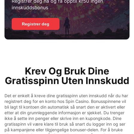
Registrer deg nå og få opptil kr50 ingen
innskuddsbonus
Registrer deg
Krev Og Bruk Dine
Gratisspinn Uten Innskudd
Det er enkelt å kreve dine gratisspinn uten innskudd når du har
registrert deg for en konto hos Spin Casino. Bonusspinnene vil
bli lagt til kontoen din automatisk så snart den er aktivert eller
etter at din grunnleggende informasjon er sjekket. Du trenger
ikke å sette inn penger eller skrive inn en kupongkode. Dine
gratisspinn vil være klare til bruk så snart du logger inn og ser
på kampanjene eller tilgjengelige bonuser-delen. For å bruke