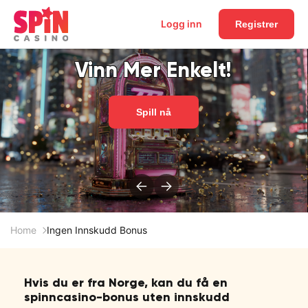
Logg inn
Registrer
Vinn Mer Enkelt!
Spill nå
Home
Ingen Innskudd Bonus
Hvis du er fra Norge, kan du få en
spinncasino-bonus uten innskudd