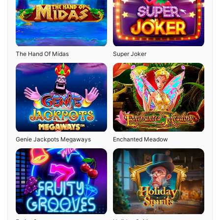
The Hand Of Midas
Super Joker
Genie Jackpots Megaways
Enchanted Meadow