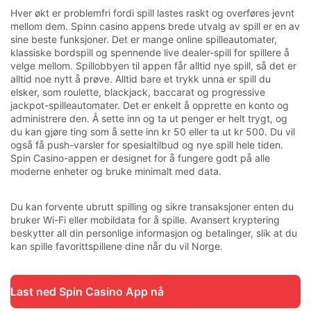
Hver økt er problemfri fordi spill lastes raskt og overføres jevnt
mellom dem. Spinn casino appens brede utvalg av spill er en av
sine beste funksjoner. Det er mange online spilleautomater,
klassiske bordspill og spennende live dealer-spill for spillere å
velge mellom. Spillobbyen til appen får alltid nye spill, så det er
alltid noe nytt å prøve. Alltid bare et trykk unna er spill du
elsker, som roulette, blackjack, baccarat og progressive
jackpot-spilleautomater. Det er enkelt å opprette en konto og
administrere den. Å sette inn og ta ut penger er helt trygt, og
du kan gjøre ting som å sette inn kr 50 eller ta ut kr 500. Du vil
også få push-varsler for spesialtilbud og nye spill hele tiden.
Spin Casino-appen er designet for å fungere godt på alle
moderne enheter og bruke minimalt med data.
Du kan forvente ubrutt spilling og sikre transaksjoner enten du
bruker Wi-Fi eller mobildata for å spille. Avansert kryptering
beskytter all din personlige informasjon og betalinger, slik at du
kan spille favorittspillene dine når du vil Norge.
Last ned Spin Casino App nå