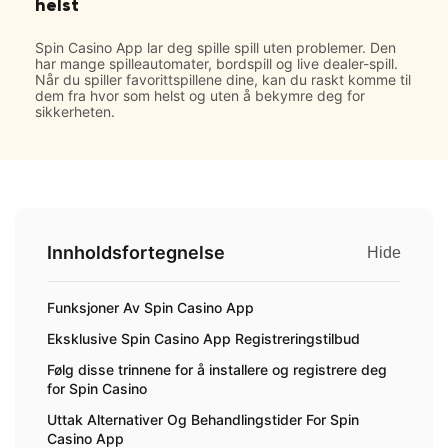
helst
Spin Casino App lar deg spille spill uten problemer. Den
har mange spilleautomater, bordspill og live dealer-spill.
Når du spiller favorittspillene dine, kan du raskt komme til
dem fra hvor som helst og uten å bekymre deg for
sikkerheten.
Innholdsfortegnelse
Hide
Funksjoner Av Spin Casino App
Eksklusive Spin Casino App Registreringstilbud
Følg disse trinnene for å installere og registrere deg
for Spin Casino
Uttak Alternativer Og Behandlingstider For Spin
Casino App