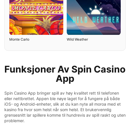
Monte Carlo
Wild Weather
Funksjoner Av Spin Casino
App
Spin Casino App bringer spill av høy kvalitet rett til telefonen
eller nettbrettet. Appen ble nøye laget for å fungere på både
iOS- og Android-enheter, slik at du kan nyte all moroa med et
kasino fra hvor som helst når som helst. Et brukervennlig
grensesnitt lar spillere komme til hundrevis av spill raskt og uten
problemer.