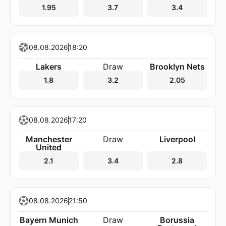
1.95
3.7
3.4
08.08.2026
18:20
Lakers
Draw
Brooklyn Nets
1.8
3.2
2.05
08.08.2026
17:20
Manchester
Draw
Liverpool
United
2.1
3.4
2.8
08.08.2026
21:50
Bayern Munich
Draw
Borussia