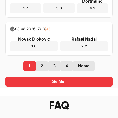
Dortmund
1.7
3.8
4.2
08.08.2026
17:10
Novak Djokovic
Rafael Nadal
1.6
2.2
1
2
3
4
Neste
Se Mer
FAQ