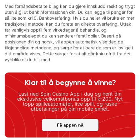
Med forhåndsbetalte bilag kan du gjøre innskudd raskt og trygt
uten å gi ut bankinformasjonen din. Du kan legge til penger for
så lite som kr10. Bankoverføring: Hvis du heller vil bruke en mer
tradisjonell metode, kan du foreta en direkte overføring. Uttak
tar vanligvis opptil fem virkedager å behandle, og
minimumsbeløpet du kan sende er femti dollar. Basert på
posisjonen din og norsk, vil appen automatisk vise deg de
tilgjengelige metodene, og sørge for at bare de som er lovlige i
ditt område vises. Dette sørger for at alt går knirkefritt fra det
øyeblikket du blir med.
Klar til å begynne å vinne?
Last ned Spin Casino App i dag og hent din
eksklusive velkomstbonus opp til kr200. Nyt
topp spilleautomater, live spill, og raske
utbetalinger på din mobile enhet.
Få appen nå