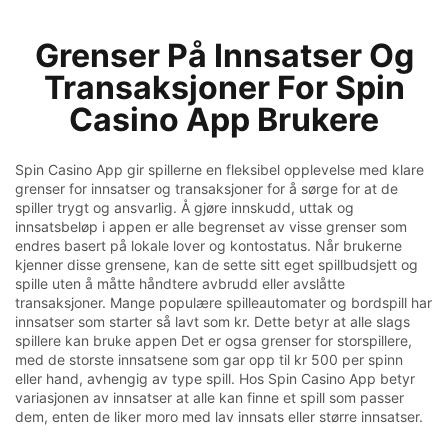
Grenser På Innsatser Og
Transaksjoner For Spin
Casino App Brukere
Spin Casino App gir spillerne en fleksibel opplevelse med klare
grenser for innsatser og transaksjoner for å sørge for at de
spiller trygt og ansvarlig. Å gjøre innskudd, uttak og
innsatsbeløp i appen er alle begrenset av visse grenser som
endres basert på lokale lover og kontostatus. Når brukerne
kjenner disse grensene, kan de sette sitt eget spillbudsjett og
spille uten å måtte håndtere avbrudd eller avslåtte
transaksjoner. Mange populære spilleautomater og bordspill har
innsatser som starter så lavt som kr. Dette betyr at alle slags
spillere kan bruke appen Det er ogsa grenser for storspillere,
med de storste innsatsene som gar opp til kr 500 per spinn
eller hand, avhengig av type spill. Hos Spin Casino App betyr
variasjonen av innsatser at alle kan finne et spill som passer
dem, enten de liker moro med lav innsats eller større innsatser.